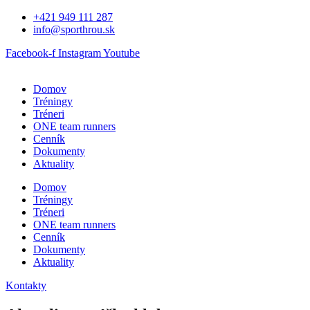
Preskočiť
+421 949 111 287
na
info@sporthrou.sk
obsah
Facebook-f
Instagram
Youtube
Domov
Tréningy
Tréneri
ONE team runners
Cenník
Dokumenty
Aktuality
Domov
Tréningy
Tréneri
ONE team runners
Cenník
Dokumenty
Aktuality
Kontakty