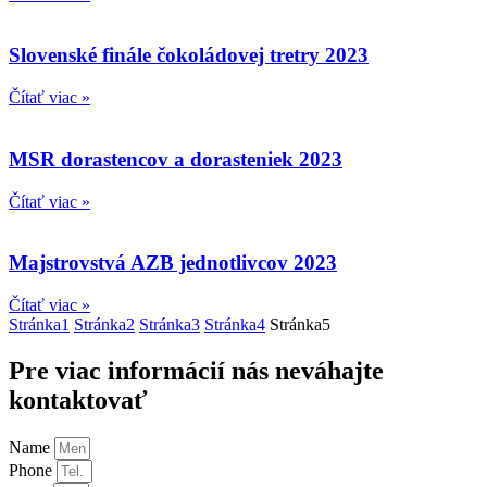
Slovenské finále čokoládovej tretry 2023
Čítať viac »
MSR dorastencov a dorasteniek 2023
Čítať viac »
Majstrovstvá AZB jednotlivcov 2023
Čítať viac »
Stránka
1
Stránka
2
Stránka
3
Stránka
4
Stránka
5
Pre viac informácií nás neváhajte
kontaktovať
Name
Phone