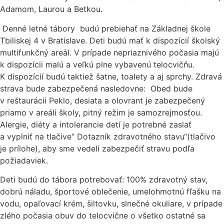
Adamom, Laurou a Betkou.
Denné letné tábory budú prebiehať na Základnej škole
Tbiliskej 4 v Bratislave. Deti budú mať k dispozícií školský
multifunkčný areál. V prípade nepriaznivého počasia majú
k dispozícii malú a veľkú plne vybavenú telocvičňu.
K dispozícií budú taktiež šatne, toalety a aj sprchy. Zdravá
strava bude zabezpečená nasledovne: Obed bude
v reštaurácii Peklo, desiata a olovrant je zabezpečený
priamo v areáli školy, pitný režim je samozrejmosťou.
Alergie, diéty a intolerancie detí je potrebné zaslať
a vyplniť na tlačive“ Dotazník zdravotného stavu“(tlačivo
je prílohe), aby sme vedeli zabezpečiť stravu podľa
požiadaviek.
Deti budú do tábora potrebovať: 100% zdravotný stav,
dobrú náladu, športové oblečenie, umelohmotnú fľašku na
vodu, opaľovací krém, šiltovku, slnečné okuliare, v prípade
zlého počasia obuv do telocvične o všetko ostatné sa