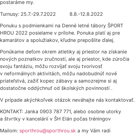
postaráme my.
Turnusy: 25.7.-29.7.2022 8.8.-12.8.2022
Ponuku s podmienkami na Denné letné tábory ŠPORT
HROU 2022 posielame v prílohe. Ponuka platí aj pre
kamarátov a spolužiakov, kľudne prepošlite ďalej.
Ponúkame deťom okrem atletiky aj priestor na získanie
nových poznatkov zručností, ale aj priestor, kde zúročia
svoju fantáziu, môžu rozvíjať svoju tvorivosť
v neformálnych aktivitách, môžu nadobudnúť nové
priateľstvá, zažiť kopec zábavy a samozrejme si aj
dostatočne oddýchnuť od školských povinností .
V prípade akýchkoľvek otázok neváhajte nás kontaktovať.
KONTAKT: Janka 0903 787 771, alebo osobne utorky
a štvrtky v kancelárií v ŠH Elán počas tréningov
Mailom:
sporthrou@sporthrou.sk
a my Vám radi