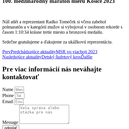
100. medzinárodný maratón mieru Košice 2023
Náš atlét a reprezentant Radko Tomeček si včera zabehol
polmaratón a v kategórii mužov si vybojoval v osobnom rekorde s
časom 1:10:34 krásne tretie miesto a bronzovú medailu.
Srdečne gratulujeme a ďakujeme za ukážkovú reprezentáciu.
Prev
Predchádzajúce aktuality
MSR vo viacboji 2023
Nasledujúce aktuality
Detský štafetový kros
Ďalšie
Pre viac informácií nás neváhajte
kontaktovať
Name
Phone
Email
Message
odoslať