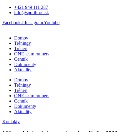
Preskočiť
+421 949 111 287
na
info@sporthrou.sk
obsah
Facebook-f
Instagram
Youtube
Domov
Tréningy
Tréneri
ONE team runners
Cenník
Dokumenty
Aktuality
Domov
Tréningy
Tréneri
ONE team runners
Cenník
Dokumenty
Aktuality
Kontakty